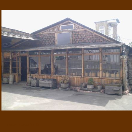
muzey_vtorosyrya 15