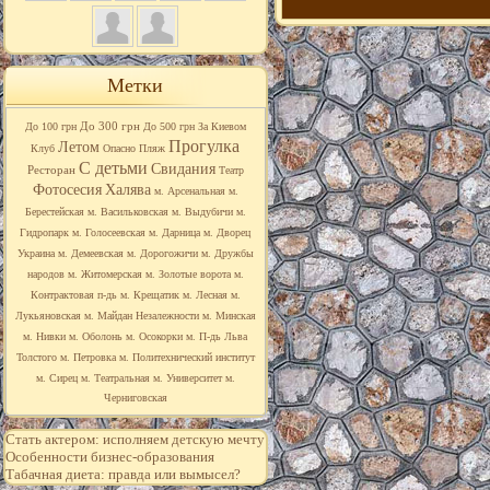
Метки
До 300 грн
До 100 грн
До 500 грн
За Киевом
Прогулка
Летом
Клуб
Опасно
Пляж
С детьми
Свидания
Ресторан
Театр
Фотосесия
Халява
м. Арсенальная
м.
Берестейская
м. Васильковская
м. Выдубичи
м.
Гидропарк
м. Голосеевская
м. Дарница
м. Дворец
Украина
м. Демеевская
м. Дорогожичи
м. Дружбы
народов
м. Житомерская
м. Золотые ворота
м.
Контрактовая п-дь
м. Крещатик
м. Лесная
м.
Лукьяновская
м. Майдан Незалежности
м. Минская
м. Нивки
м. Оболонь
м. Осокорки
м. П-дь Льва
Толстого
м. Петровка
м. Политехнический институт
м. Сирец
м. Театральная
м. Университет
м.
Черниговская
Стать актером: исполняем детскую мечту
Особенности бизнес-образования
Табачная диета: правда или вымысел?