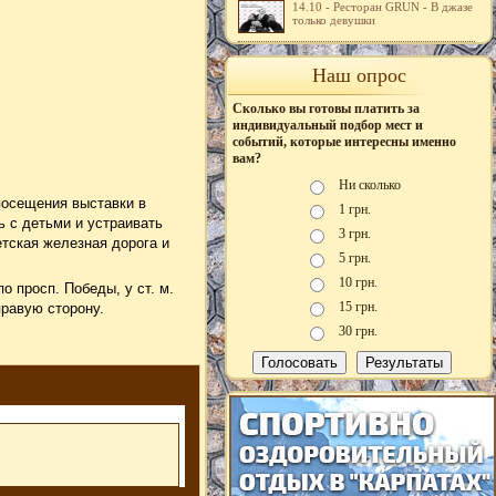
14.10 - Ресторан GRUN - В джазе
только девушки
Наш опрос
Сколько вы готовы платить за
индивидуальный подбор мест и
событий, которые интересны именно
вам?
Ни сколько
 посещения выставки в
1 грн.
 с детьми и устраивать
3 грн.
етская железная дорога и
5 грн.
10 грн.
о просп. Победы, у ст. м.
15 грн.
правую сторону.
30 грн.