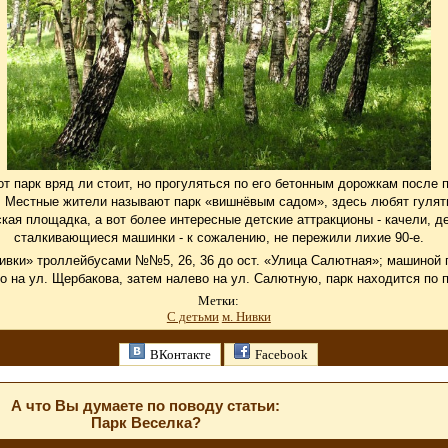
от парк вряд ли стоит, но прогуляться по его бетонным дорожкам после
.
Местные жители называют парк «вишнёвым садом», здесь любят гулять
ская площадка, а вот более интересные детские аттракционы - качели, д
сталкивающиеся машинки - к сожалению, не пережили лихие 90-е.
«Нивки» троллейбусами №№5, 26, 36 до ост. «Улица Салютная»; машиной п
во на ул. Щербакова, затем налево на ул. Салютную, парк находится по 
Метки:
С детьми
м. Нивки
ВКонтакте
Facebook
А что Вы думаете по поводу статьи:
Парк Веселка?