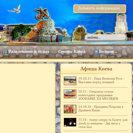
Добавить информацию
Развлечения и отдых
Сезоны Киева
Больше...
Афиша Киева
19-20.11 - Парк Киевская Русь -
Выставка пород лошадей
19.11 - Открытие сезона
новогодних праздников
ЗООПАРКЕ ХІІ МЕСЯЦЕВ
14-16.10 - Праздник Покрова в
Древнем Киеве
13.10 - театрі опери та балету для
дітей та юнацтва - Дві меси у
стилі Jazz