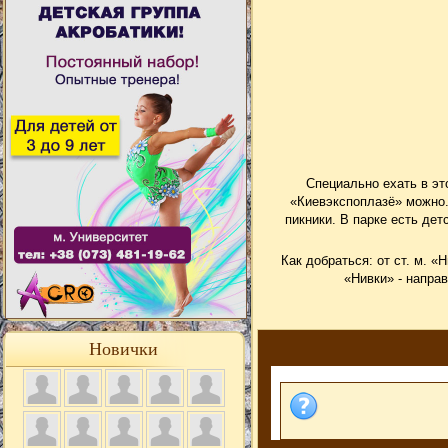
Специально ехать в эт
«Киевэкспоплазё» можно
пикники. В парке есть дет
Как добраться: от ст. м. 
«Нивки» - напра
Новички