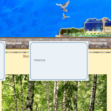
Заведения
Маршруты
Места для прогулки
Парки Киева
Парк Веселка
Парк Веселка