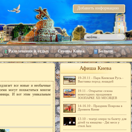
Добавить информацию
Развлечения и отдых
Сезоны Киева
Больше...
Афиша Киева
19-20.11 - Парк Киевская Русь -
Выставка пород лошадей
едлагает все новые и необычные
емя могут похвастаться многие
19.11 - Открытие сезона
диницы. И вот этим уникальным
новогодних праздников
ЗООПАРКЕ ХІІ МЕСЯЦЕВ
14-16.10 - Праздник Покрова в
Древнем Киеве
13.10 - театрі опери та балету для
дітей та юнацтва - Дві меси у
стилі Jazz