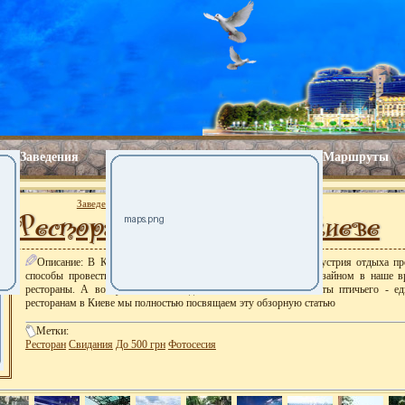
Заведения
Маршруты
Заведения
Рестораны
Рестораны на крыше в Киеве
Рестораны на крыше в Киеве
Описание:
В Киеве, как и в других мировых столицах индустрия отдыха пр
способы провести время. Вкусными блюдами и красивым дизайном в наше вр
рестораны. А вот уникальным видом на Киев почти с высоты птичьего - е
ресторанам в Киеве мы полностью посвящаем эту обзорную статью
Метки:
Ресторан
Свидания
До 500 грн
Фотосесия