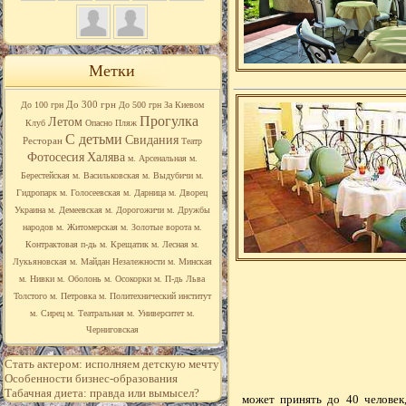
Метки
До 300 грн
До 100 грн
До 500 грн
За Киевом
Прогулка
Летом
Клуб
Опасно
Пляж
С детьми
Свидания
Ресторан
Театр
Фотосесия
Халява
м. Арсенальная
м.
Берестейская
м. Васильковская
м. Выдубичи
м.
Гидропарк
м. Голосеевская
м. Дарница
м. Дворец
Украина
м. Демеевская
м. Дорогожичи
м. Дружбы
народов
м. Житомерская
м. Золотые ворота
м.
Контрактовая п-дь
м. Крещатик
м. Лесная
м.
Лукьяновская
м. Майдан Незалежности
м. Минская
м. Нивки
м. Оболонь
м. Осокорки
м. П-дь Льва
Толстого
м. Петровка
м. Политехнический институт
м. Сирец
м. Театральная
м. Университет
м.
Черниговская
Стать актером: исполняем детскую мечту
Особенности бизнес-образования
Табачная диета: правда или вымысел?
может принять до 40 человек,