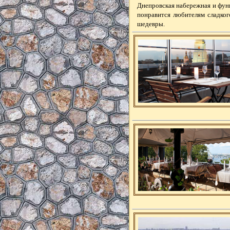
Днепровская набережная и фун
понравится любителям сладкого
шедевры.