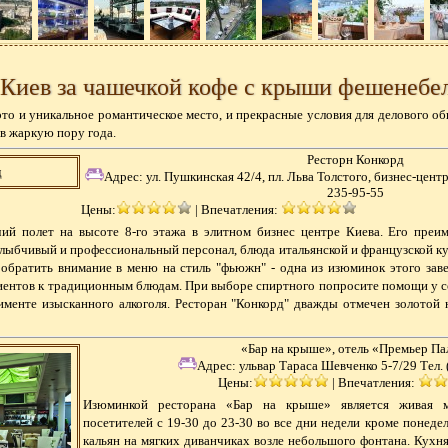
 Киев за чашечкой кофе с крыши фешенебел
это и уникальное романтическое место, и прекрасные условия для делового о
 в жаркую пору года.
Ресторн Конкорд
Адрес:
ул. Пушкинская 42/4, пл. Льва Толстого, бизнес-центр 
235-95-55
Цены:
|
Впечатления:
чий полет на высоте 8-го этажа в элитном бизнес центре Киева. Его преи
улыбчивый и профессиональный персонал, блюда итальянской и французской к
 обратить внимание в меню на стиль "фьюжн" - одна из изюминок этого заве
ентов к традиционным блюдам. При выборе спиртного попросите помощи у с
именте изысканного алкоголя. Ресторан "Конкорд" дважды отмечен золотой н
«Бар на крыше», отель «Премьер Па
Адрес:
ульвар Тараса Шевченко 5-7/29 Тел. 
Цены:
|
Впечатления:
Изюминкой ресторана «Бар на крыше» является живая м
посетителей с 19-30 до 23-30 во все дни недели кроме понеде
кальян на мягких диванчиках возле небольшого фонтана. Кухня