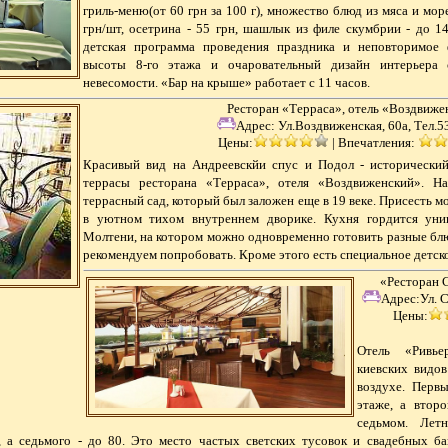
гриль-меню(от 60 грн за 100 г), множество блюд из мяса и мо
грн/шт, осетрина - 55 грн, шашлык из филе скумбрии - до 14
детская программа проведения праздника и неповторимое
высоты 8-го этажа и очаровательный дизайн интерьера
невесомости. «Бар на крыше» работает с 11 часов.
Ресторан «Терраса», отель «Воздвиже
Адрес:
Ул.Воздвиженская, 60а, Тел.5
Цены:
|
Впечатления:
Красивый вид на Андреевскйи спус и Подол - исторический
террасы ресторана «Терраса», отеля «Воздвиженский». Н
террасный сад, который был заложен еще в 19 веке. Присесть 
в уютном тихом внутреннем дворике. Кухня гордится уни
Молтени, на котором можно одновременно готовить разные блю
рекомендуем попробовать. Кроме этого есть специальное детск
«Ресторан C
Адрес:
Ул. 
Цены:
Отель «Ривье
киевских видо
воздухе. Перв
этаже, а второ
седьмом. Лет
 а седьмого - до 80. Это место частых светских тусовок и свадебных ба