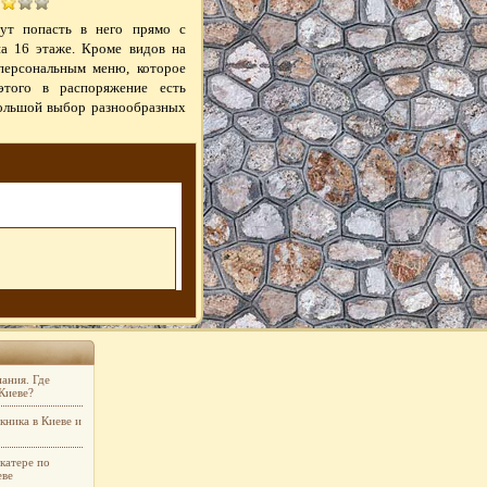
гут попасть в него прямо с
на 16 этаже. Кроме видов на
персональным меню, которое
того в распоряжение есть
большой выбор разнообразных
ания. Где
 Киеве?
кника в Киеве и
катере по
еве