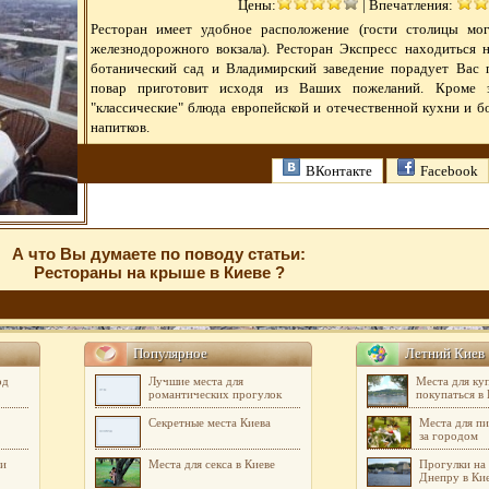
Цены:
|
Впечатления:
Ресторан имеет удобное расположение (гости столицы мо
железнодорожного вокзала). Ресторан Экспресс находиться 
ботанический сад и Владимирский заведение порадует Вас 
повар приготовит исходя из Ваших пожеланий. Кроме э
"классические" блюда европейской и отечественной кухни и 
напитков.
ВКонтакте
Facebook
А что Вы думаете по поводу статьи:
Рестораны на крыше в Киеве ?
Популярное
Летний Киев
од
Лучшие места для
Места для куп
романтических прогулок
покупаться в
Секретные места Киева
Места для пи
за городом
ди
Места для секса в Киеве
Прогулки на 
Днепру в Ки