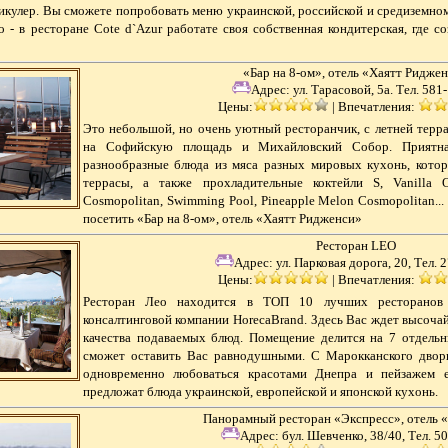
икулер. Вы сможете попробовать меню украинской, российской и средиземно
 - в ресторане Cote d`Azur работате своя собственная кондитерская, где с
«Бар на 8-ом», отель «Хаятт Ридже
Адрес:
ул. Тарасовой, 5а. Тел. 581
Цены:
|
Впечатления:
Это небольшой, но очень уютный ресторанчик, с летней терр
на Софийскую площадь и Михайловский Собор. Приятная
разнообразные блюда из мяса разных мировых кухонь, котор
террасы, а также прохладительные коктейли S, Vanilla 
Cosmopolitan, Swimming Pool, Pineapple Melon Cosmopolitan..
посетить «Бар на 8-ом», отель «Хаятт Ридженси»
Ресторан LEO
Адрес:
ул. Парковая дорога, 20, Тел. 
Цены:
|
Впечатления:
Ресторан Лео находится в ТОП 10 лучших ресторанов 
консалтинговой компании HorecaBrand. Здесь Вас ждет высоч
качества подаваемых блюд. Помещение делится на 7 отдельн
сможет оставить Вас равнодушными. С Марокканского двор
одновременно любоваться красотами Днепра и пейзажем е
предложат блюда украинской, европейской и японской кухонь.
Панорамный ресторан «Экспресс», отель 
Адрес:
бул. Шевченко, 38/40, Тел. 5