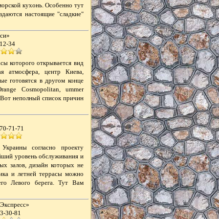
морской кухонь. Особенно тут
оздаются настоящие "сладкие"
нси»
-12-34
асы которого открывается вид
 атмосфера, центр Киева,
ые готовятся в другом конце
Orange Cosmopolitan, ummer
. Вот неполный список причин
270-71-71
Украины согласно проекту
айший уровень обслуживания и
ых залов, дизайн которых не
ика и летней террасы можно
го Левого берега. Тут Вам
«Экспресс»
03-30-81