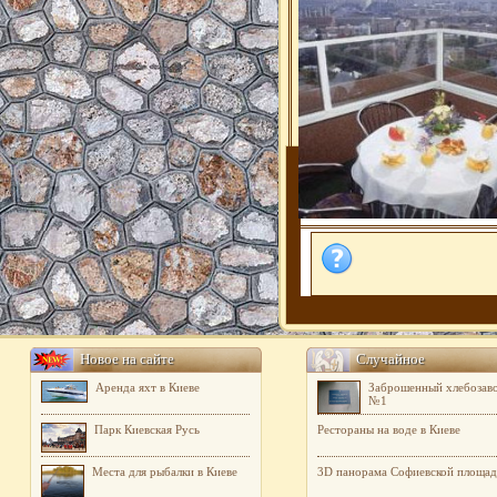
Новое на сайте
Случайное
Аренда яхт в Киеве
Заброшенный хлебозав
№1
Парк Киевская Русь
Рестораны на воде в Киеве
Места для рыбалки в Киеве
3D панорама Софиевской площа