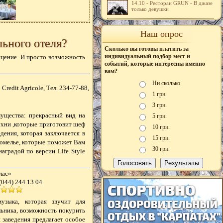
14.10 - Ресторан GRUN - В джазе
только девушки
Наш опрос
ьного отеля?
Сколько вы готовы платить за
индивидуальный подбор мест и
бщение. И просто возможность
событий, которые интересны именно
вам?
Ни сколько
Credit Agricole, Тел. 234-77-88,
1 грн.
3 грн.
мущества: прекрасный вид на
5 грн.
ухни ,которые приготовит шеф
10 грн.
дения, которая заключается в
15 грн.
омелье, которые поможет Вам
30 грн.
аградой по версии Life Style
лас»
(044) 244 13 04
узыка, которая звучит для
льника, возможность покурить
 заведения предлагает особое