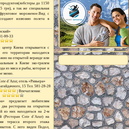
репродуктов(лобстеры до 1150
5 грн), а так же специальная
 фруктовое мороженое.Вид с
 создают иллюзию полета в
нский»
31-99-33
 центр Киева открывается с
а его территории находится
можно на открытой веранде или
кальным в Киеве эко-грилем
да из мяса и рыбы, которые и
ое меню.
ote d`Azur, отель «Ривьера»
Сагайдачного, 15 Тел. 581-28-28
|
Впечатления:
ра» предлагает любителям
в два ресторана на открытом
ый из них находиться на 2-м
й (Ресторан Cote d`Azur) на
няя терасса второго этажа
нкетов. С него виден Подол,